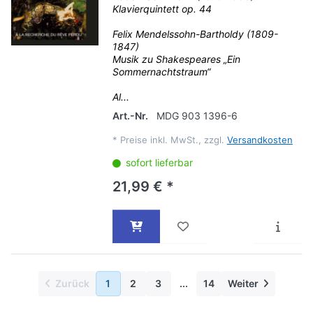
Klavierquintett op. 44
Felix Mendelssohn-Bartholdy (1809-
1847)
Musik zu Shakespeares „Ein
Sommernachtstraum“
Al...
Art.-Nr.
MDG 903 1396-6
*
Preise inkl. MwSt., zzgl.
Versandkosten
sofort lieferbar
21,99 € *
Zurück
1
2
3
...
14
Weiter