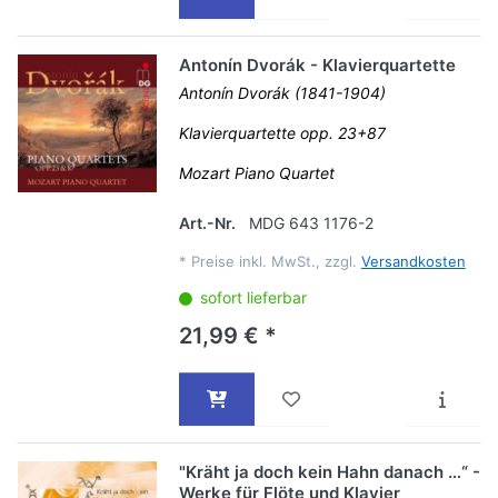
Antonín Dvorák - Klavierquartette
Antonín Dvorák (1841-1904)
Klavierquartette opp. 23+87
Mozart Piano Quartet
Art.-Nr.
MDG 643 1176-2
*
Preise inkl. MwSt., zzgl.
Versandkosten
sofort lieferbar
21,99 € *
"Kräht ja doch kein Hahn danach …“ -
Werke für Flöte und Klavier