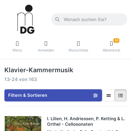
30
Menü
Anmelden
Wunschliste
Warenkorb
Klavier-Kammermusik
13-24
von
163
Filtern & Sortieren
I. Lilien, H. Andriessen, P. Ketting & L.
Orthel - Cellosonaten