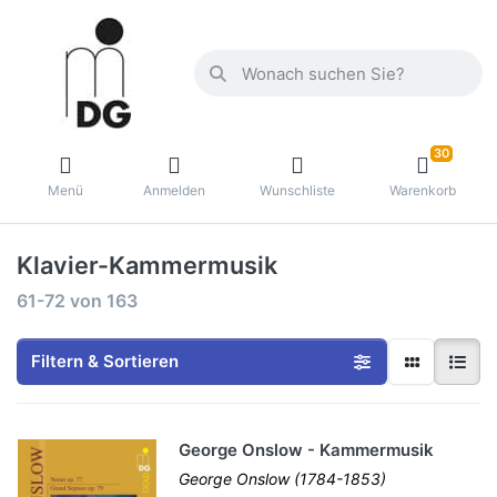
30
Menü
Anmelden
Wunschliste
Warenkorb
Klavier-Kammermusik
61-72
von
163
Filtern & Sortieren
George Onslow - Kammermusik
George Onslow (1784-1853)