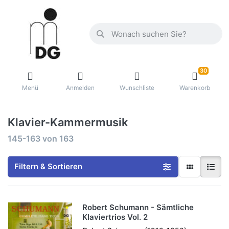
30
Menü
Anmelden
Wunschliste
Warenkorb
Klavier-Kammermusik
145-163
von
163
Filtern & Sortieren
Robert Schumann - Sämtliche
Klaviertrios Vol. 2