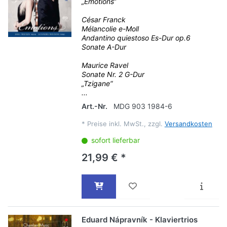
„Emotions“
César Franck
Mélancolie e-Moll
Andantino quiestoso Es-Dur op.6
Sonate A-Dur
Maurice Ravel
Sonate Nr. 2 G-Dur
„Tzigane“
...
Art.-Nr.
MDG 903 1984-6
*
Preise inkl. MwSt., zzgl.
Versandkosten
sofort lieferbar
21,99 € *
Eduard Nápravník - Klaviertrios