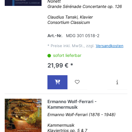
Nonett
Grande Sérénade Concertante op. 126
Claudius Tanski, Klavier
Consortium Classicum
Art.-Nr.
MDG 301 0518-2
*
Preise inkl. MwSt., zzgl.
Versandkosten
sofort lieferbar
21,99 € *
Ermanno Wolf-Ferrari -
Kammermusik
Ermanno Wolf-Ferrari (1876 - 1948)
Kammermusik
Klaviertrios op. 5 & 7