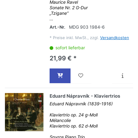
Maurice Ravel
Sonate Nr. 2 G-Dur
„Tzigane“
...
Art.-Nr.
MDG 903 1984-6
*
Preise inkl. MwSt., zzgl.
Versandkosten
sofort lieferbar
21,99 € *
Eduard Nápravník - Klaviertrios
Eduard Nápravník (1839-1916)
Klaviertrio op. 24 g-Moll
Mélancolie
Klaviertrio op. 62 d-Moll
Spyros Piano Trio