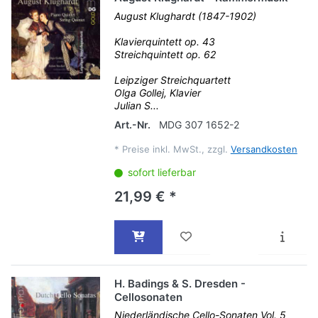
August Klughardt (1847-1902)
Klavierquintett op. 43
Streichquintett op. 62
Leipziger Streichquartett
Olga Gollej, Klavier
Julian S...
Art.-Nr.
MDG 307 1652-2
*
Preise inkl. MwSt., zzgl.
Versandkosten
sofort lieferbar
21,99 € *
H. Badings & S. Dresden -
Cellosonaten
Niederländische Cello-Sonaten Vol. 5