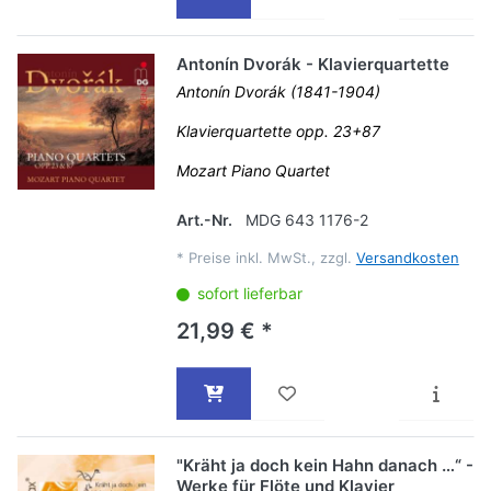
Antonín Dvorák - Klavierquartette
Antonín Dvorák (1841-1904)
Klavierquartette opp. 23+87
Mozart Piano Quartet
Art.-Nr.
MDG 643 1176-2
*
Preise inkl. MwSt., zzgl.
Versandkosten
sofort lieferbar
21,99 € *
"Kräht ja doch kein Hahn danach …“ -
Werke für Flöte und Klavier