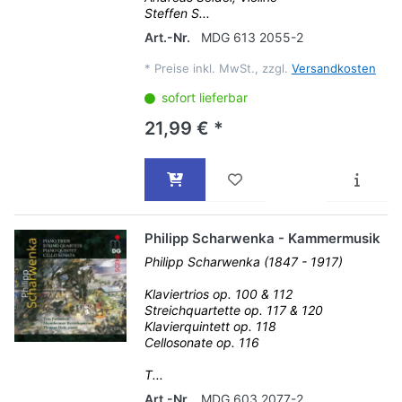
Steffen S...
Art.-Nr.
MDG 613 2055-2
*
Preise inkl. MwSt., zzgl.
Versandkosten
sofort lieferbar
21,99 € *
Philipp Scharwenka - Kammermusik
Philipp Scharwenka (1847 - 1917)
Klaviertrios op. 100 & 112
Streichquartette op. 117 & 120
Klavierquintett op. 118
Cellosonate op. 116
T...
Art.-Nr.
MDG 603 2077-2