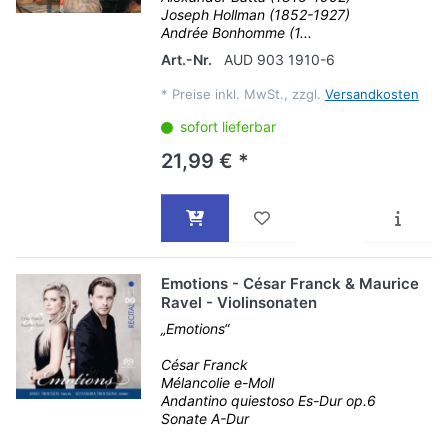
Joseph Hollman (1852-1927)
Andrée Bonhomme (1...
Art.-Nr.
AUD 903 1910-6
*
Preise inkl. MwSt., zzgl.
Versandkosten
sofort lieferbar
21,99 € *
Emotions - César Franck & Maurice
Ravel - Violinsonaten
„Emotions“
César Franck
Mélancolie e-Moll
Andantino quiestoso Es-Dur op.6
Sonate A-Dur