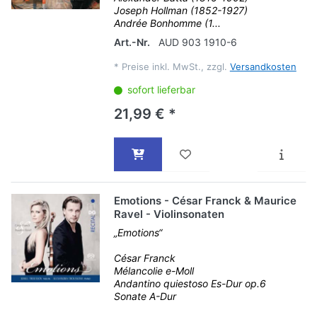
Joseph Hollman (1852-1927)
Andrée Bonhomme (1...
Art.-Nr.
AUD 903 1910-6
*
Preise inkl. MwSt., zzgl.
Versandkosten
sofort lieferbar
21,99 € *
Emotions - César Franck & Maurice
Ravel - Violinsonaten
„Emotions“
César Franck
Mélancolie e-Moll
Andantino quiestoso Es-Dur op.6
Sonate A-Dur