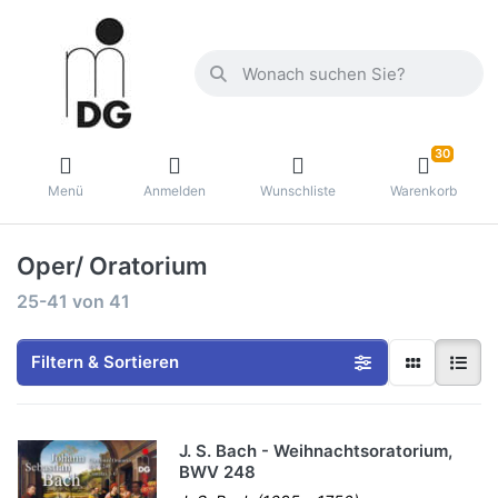
30
Menü
Anmelden
Wunschliste
Warenkorb
Oper/ Oratorium
25-41
von
41
Filtern & Sortieren
J. S. Bach - Weihnachtsoratorium,
BWV 248