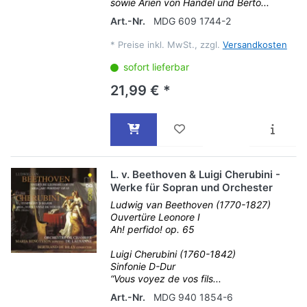
sowie Arien von Händel und Berto...
Art.-Nr.
MDG 609 1744-2
*
Preise inkl. MwSt., zzgl.
Versandkosten
sofort lieferbar
21,99 € *
L. v. Beethoven & Luigi Cherubini -
Werke für Sopran und Orchester
Ludwig van Beethoven (1770-1827)
Ouvertüre Leonore I
Ah! perfido! op. 65
Luigi Cherubini (1760-1842)
Sinfonie D-Dur
“Vous voyez de vos fils...
Art.-Nr.
MDG 940 1854-6