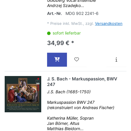
Goldberg Vocal Ensemble
Andrzej Szadejko...
Art.-Nr.
MDG 902 2241-6
*
Preise inkl. MwSt., zzgl.
Versandkosten
sofort lieferbar
34,99 € *
J. S. Bach - Markuspassion, BWV
247
J.S. Bach (1685-1750)
Markuspassion BWV 247
(rekonstruiert von Andreas Fischer)
Katherina Müller, Sopran
Jan Börner, Altus
Matthias Bleidorn...