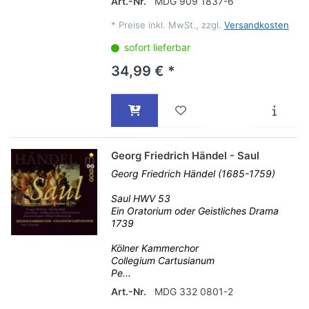
Art.-Nr.
MDG 909 1837-6
*
Preise inkl. MwSt., zzgl.
Versandkosten
sofort lieferbar
34,99 € *
Georg Friedrich Händel - Saul
Georg Friedrich Händel (1685-1759)
Saul HWV 53
Ein Oratorium oder Geistliches Drama
1739
Kölner Kammerchor
Collegium Cartusianum
Pe...
Art.-Nr.
MDG 332 0801-2