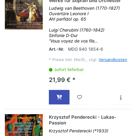
Werke für Sopran und Orchester
Ludwig van Beethoven (1770-1827)
Ouvertüre Leonore I
Ah! perfido! op. 65
Luigi Cherubini (1760-1842)
Sinfonie D-Dur
“Vous voyez de vos fils...
Art.-Nr.
MDG 940 1854-6
*
Preise inkl. MwSt., zzgl.
Versandkosten
sofort lieferbar
21,99 € *
Krzysztof Penderecki - Lukas-
Passion
Krzysztof Penderecki (*1933)