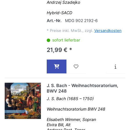
Andrzej Szadejko
Hybrid-SACD
Art.-Nr.
MDG 902 2192-6
*
Preise inkl. MwSt., zzgl.
Versandkosten
sofort lieferbar
21,99 € *
J. S. Bach - Weihnachtsoratorium,
BWV 248
J. S. Bach (1685 – 1750)
Weihnachtsoratorium BWV 248
Elisabeth Wimmer, Sopran
Elvira Bill, Alt
Andreas Post, Tenor