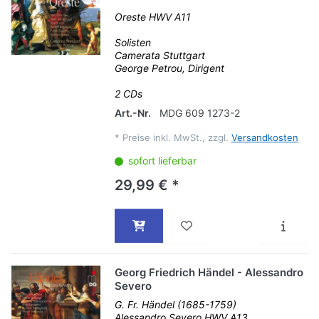
Oreste HWV A11
Solisten
Camerata Stuttgart
George Petrou, Dirigent
2 CDs
Art.-Nr.
MDG 609 1273-2
*
Preise inkl. MwSt., zzgl.
Versandkosten
sofort lieferbar
29,99 € *
Georg Friedrich Händel - Alessandro
Severo
G. Fr. Händel (1685-1759)
Alessandro Severo HWV A13