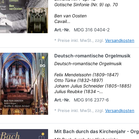
Gotische Sinfonie (Nr. 9) op. 70
Ben van Oosten
Cavail...
Art.-Nr.
MDG 316 0404-2
*
Preise inkl. MwSt., zzgl.
Versandkosten
Deutsch-romantische Orgelmusik
Deutsch-romantische Orgelmusik
Felix Mendelssohn (1809–1847)
Otto Türke (1832–1897)
Johann Julius Schneider (1805–1885)
Julius Reubke (1834 –...
Art.-Nr.
MDG 916 2377-6
*
Preise inkl. MwSt., zzgl.
Versandkosten
Mit Bach durch das Kirchenjahr - Or