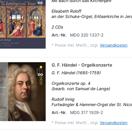
Mit Bach durch das Kirchenjahr
Elisabeth Roloff
an der Schuke-Orgel, Erlöserkirche in Je
2 CDs
Art.-Nr.
MDG 320 1337-2
*
Preise inkl. MwSt., zzgl.
Versandkosten
G. F. Händel - Orgelkonzerte
G. F. Händel (1685-1759)
Orgelkonzerte op. 4
(bearb. von Samuel de Lange)
Rudolf Innig
Furtwängler & Hammer-Orgel der St. Nicola
Art.-Nr.
MDG 317 1929-2
*
Preise inkl. MwSt., zzgl.
Versandkosten