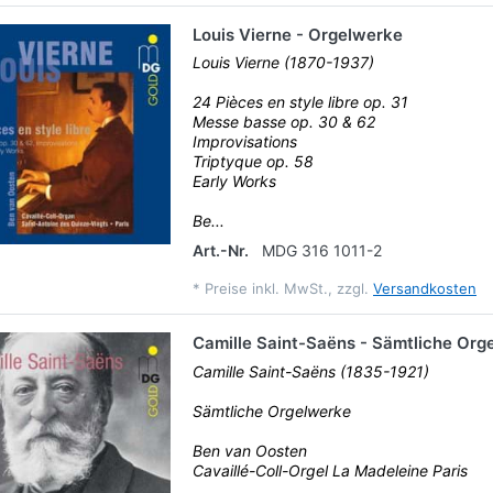
Louis Vierne - Orgelwerke
Louis Vierne (1870-1937)
24 Pièces en style libre op. 31
Messe basse op. 30 & 62
Improvisations
Triptyque op. 58
Early Works
Be...
Art.-Nr.
MDG 316 1011-2
*
Preise inkl. MwSt., zzgl.
Versandkosten
Camille Saint-Saëns - Sämtliche Org
Camille Saint-Saëns (1835-1921)
Sämtliche Orgelwerke
Ben van Oosten
Cavaillé-Coll-Orgel La Madeleine Paris