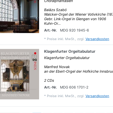
Choralphantasien
Balázs Szabó
Walcker-Orgel der Wiener Votivkirche (18
Gebr. Link-Orgel in Giengen von 1906
Kuhn-Or...
Art.-Nr.
MDG 920 1945-6
*
Preise inkl. MwSt., zzgl.
Versandkosten
Klagenfurter Orgeltabulatur
Klagenfurter Orgeltabulatur
Manfred Novak
an der Ebert-Orgel der Hofkirche Innsbru
2 CDs
Art.-Nr.
MDG 606 1701-2
*
Preise inkl. MwSt., zzgl.
Versandkosten