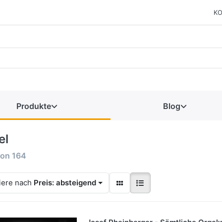
KO
Produkte
Blog
el
on
164
iere nach
Preis: absteigend