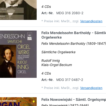
4 CDs
Art.-Nr.
MDG 316 2080-2
*
Preise inkl. MwSt., zzgl.
Versandkosten
Felix Mendelssohn Bartholdy - Sämtl
Orgelwerke
Felix Mendelssohn Bartholdy (1809-1847)
Sämtliche Orgelwerke
Rudolf Innig
Klais-Orgel Beckum
4 CDs
Art.-Nr.
MDG 317 0487-2
*
Preise inkl. MwSt., zzgl.
Versandkosten
Felix Nowowiejski - Sämtl. Orgelsym
Felix Nowowiejski (1877-1946)