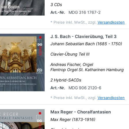
3 CDs
Art.-Nr.
MDG 316 1767-2
*
Preise inkl. MwSt., zzgl.
Versandkosten
J. S. Bach - Clavierübung, Teil 3
Johann Sebastian Bach (1685 - 1750)
Clavier-Übung Teil III
Andreas Fischer, Orgel
Flentrop Orgel St. Katharinen Hamburg
2 Hybrid-SACDs
Art.-Nr.
MDG 906 2120-6
*
Preise inkl. MwSt., zzgl.
Versandkosten
Max Reger - Choralfantasien
Max Reger (1873-1916)