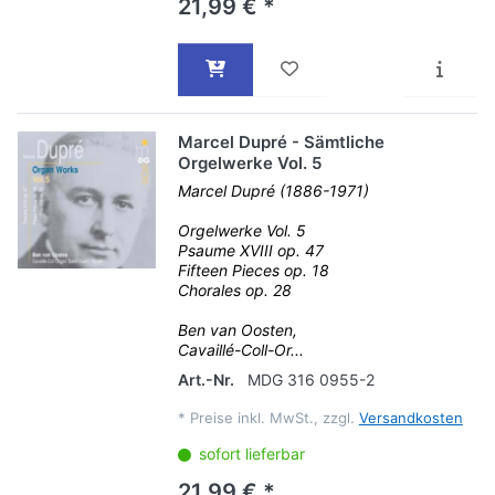
21,99 € *
Marcel Dupré - Sämtliche
Orgelwerke Vol. 5
Marcel Dupré (1886-1971)
Orgelwerke Vol. 5
Psaume XVIII op. 47
Fifteen Pieces op. 18
Chorales op. 28
Ben van Oosten,
Cavaillé-Coll-Or...
Art.-Nr.
MDG 316 0955-2
*
Preise inkl. MwSt., zzgl.
Versandkosten
sofort lieferbar
21,99 € *