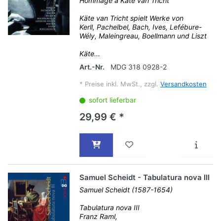
Hommage à Käte van Tricht
Käte van Tricht spielt Werke von
Kerll, Pachelbel, Bach, Ives, Lefébure-
Wély, Maleingreau, Boellmann und Liszt
Käte...
Art.-Nr.
MDG 318 0928-2
*
Preise inkl. MwSt., zzgl.
Versandkosten
sofort lieferbar
29,99 € *
Samuel Scheidt - Tabulatura nova III
Samuel Scheidt (1587-1654)
Tabulatura nova III
Franz Raml,