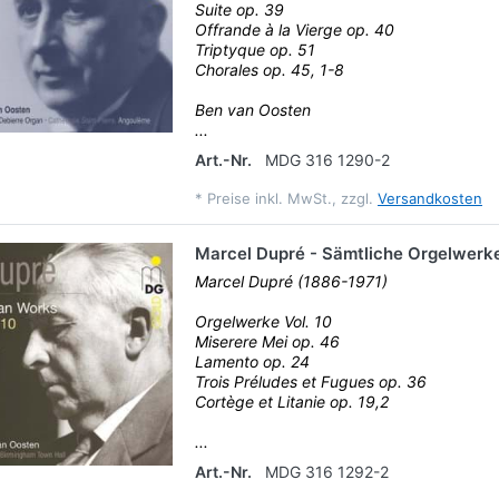
Suite op. 39
Offrande à la Vierge op. 40
Triptyque op. 51
Chorales op. 45, 1-8
Ben van Oosten
...
Art.-Nr.
MDG 316 1290-2
*
Preise inkl. MwSt., zzgl.
Versandkosten
Marcel Dupré - Sämtliche Orgelwerke
Marcel Dupré (1886-1971)
Orgelwerke Vol. 10
Miserere Mei op. 46
Lamento op. 24
Trois Préludes et Fugues op. 36
Cortège et Litanie op. 19,2
...
Art.-Nr.
MDG 316 1292-2