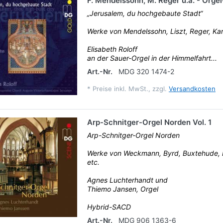
F. Mendelssohn, M. Reger u.a. - Orge
„Jerusalem, du hochgebaute Stadt“
Werke von Mendelssohn, Liszt, Reger, Kar
Elisabeth Roloff
an der Sauer-Orgel in der Himmelfahrt...
Art.-Nr.
MDG 320 1474-2
*
Preise inkl. MwSt., zzgl.
Versandkosten
Arp-Schnitger-Orgel Norden Vol. 1
Arp-Schnitger-Orgel Norden
Werke von Weckmann, Byrd, Buxtehude, B
etc.
Agnes Luchterhandt und
Thiemo Jansen, Orgel
Hybrid-SACD
Art.-Nr.
MDG 906 1363-6