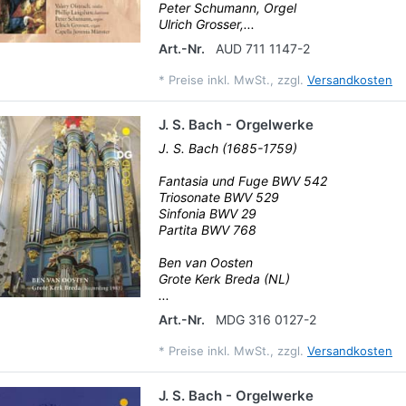
Peter Schumann, Orgel
Ulrich Grosser,...
Art.-Nr.
AUD 711 1147-2
*
Preise inkl. MwSt., zzgl.
Versandkosten
J. S. Bach - Orgelwerke
J. S. Bach (1685-1759)
Fantasia und Fuge BWV 542
Triosonate BWV 529
Sinfonia BWV 29
Partita BWV 768
Ben van Oosten
Grote Kerk Breda (NL)
...
Art.-Nr.
MDG 316 0127-2
*
Preise inkl. MwSt., zzgl.
Versandkosten
J. S. Bach - Orgelwerke