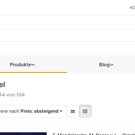
KO
Produkte
Blog
el
44
von
164
iere nach
Preis: absteigend