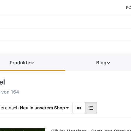
KO
Produkte
Blog
el
von
164
iere nach
Neu in unserem Shop