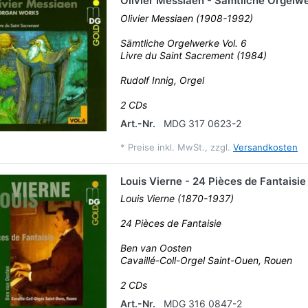
Olivier Messiaen - Sämtliche Orgelwe
Olivier Messiaen (1908-1992)
Sämtliche Orgelwerke Vol. 6
Livre du Saint Sacrement (1984)
Rudolf Innig, Orgel
2 CDs
Art.-Nr.
MDG 317 0623-2
*
Preise inkl. MwSt., zzgl.
Versandkosten
Louis Vierne - 24 Pièces de Fantaisie
Louis Vierne (1870-1937)
24 Pièces de Fantaisie
Ben van Oosten
Cavaillé-Coll-Orgel Saint-Ouen, Rouen
2 CDs
Art.-Nr.
MDG 316 0847-2