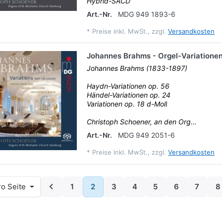
Hybrid-SACD
Art.-Nr.
MDG 949 1893-6
*
Preise inkl. MwSt., zzgl.
Versandkosten
Johannes Brahms - Orgel-Variatione
Johannes Brahms (1833-1897)
Haydn-Variationen op. 56
Händel-Variationen op. 24
Variationen op. 18 d-Moll
Christoph Schoener, an den Org...
Art.-Nr.
MDG 949 2051-6
*
Preise inkl. MwSt., zzgl.
Versandkosten
o Seite
1
2
3
4
5
6
7
8