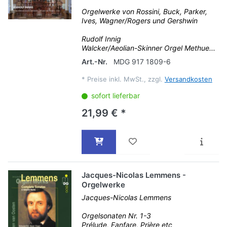
Orgelwerke von Rossini, Buck, Parker,
Ives, Wagner/Rogers und Gershwin
Rudolf Innig
Walcker/Aeolian-Skinner Orgel Methue...
Art.-Nr.
MDG 917 1809-6
*
Preise inkl. MwSt., zzgl.
Versandkosten
sofort lieferbar
21,99 € *
Jacques-Nicolas Lemmens -
Orgelwerke
Jacques-Nicolas Lemmens
Orgelsonaten Nr. 1-3
Prélude, Fanfare, Prière etc