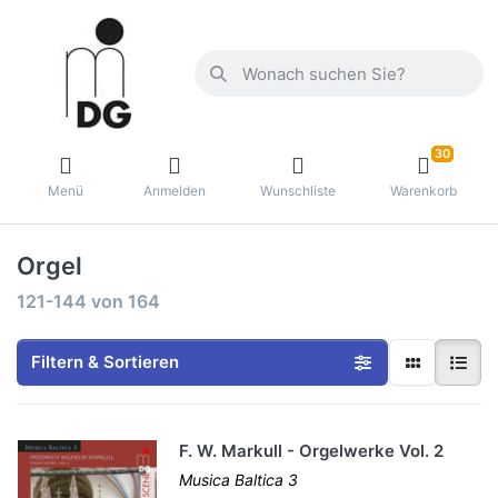
30
Menü
Anmelden
Wunschliste
Warenkorb
Orgel
121-144
von
164
Filtern & Sortieren
F. W. Markull - Orgelwerke Vol. 2
Musica Baltica 3