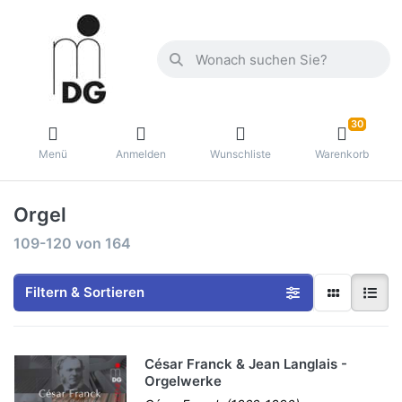
30
Menü
Anmelden
Wunschliste
Warenkorb
Orgel
109-120
von
164
Filtern & Sortieren
César Franck & Jean Langlais -
Orgelwerke