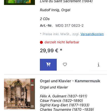
Livre du Saint Sacrement (1984)
Rudolf Innig, Orgel
2 CDs
Art.-Nr.
MDG 317 0623-2
*
Preise inkl. MwSt., zzgl.
Versandkosten
derzeit nicht lieferbar
29,99 € *
Orgel und Klavier - Kammermusik
Orgel und Klavier
Félix A. Guilmant (1837–1911)
César Franck (1822–1890)
Sigfrid Karg-Elert (1877–1933)
Charles Tournemire (1870 –1939)