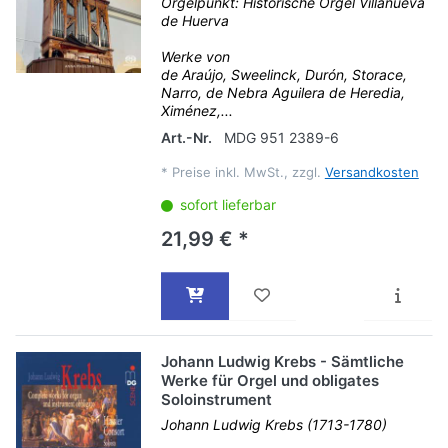
Orgelpunkt: Historische Orgel Villanueva
de Huerva
Werke von
de Araújo, Sweelinck, Durón, Storace,
Narro, de Nebra Aguilera de Heredia,
Ximénez,...
Art.-Nr.
MDG 951 2389-6
*
Preise inkl. MwSt., zzgl.
Versandkosten
sofort lieferbar
21,99 € *
Johann Ludwig Krebs - Sämtliche
Werke für Orgel und obligates
Soloinstrument
Johann Ludwig Krebs (1713-1780)