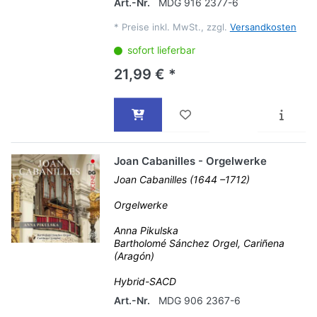
Art.-Nr.
MDG 916 2377-6
*
Preise inkl. MwSt., zzgl.
Versandkosten
sofort lieferbar
21,99 € *
Joan Cabanilles - Orgelwerke
Joan Cabanilles (1644 –1712)
Orgelwerke
Anna Pikulska
Bartholomé Sánchez Orgel, Cariñena
(Aragón)
Hybrid-SACD
Art.-Nr.
MDG 906 2367-6