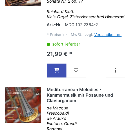
Sonate Nr. 2 op. 17
Reinhard Kluth
Klais-Orgel, Zisterzienserabtei Himmerod
Art.-Nr.
MDG 102 2364-2
*
Preise inkl. MwSt., zzgl.
Versandkosten
sofort lieferbar
21,99 € *
Mediterranean Melodies -
Kammermusik mit Posaune und
Claviorganum
de Macque
Frescobaldi
de Arauxo
Fontana, Grandi
Rognoni