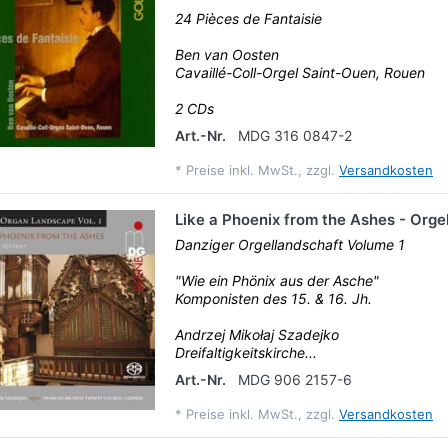
24 Pièces de Fantaisie
Ben van Oosten
Cavaillé-Coll-Orgel Saint-Ouen, Rouen
2 CDs
Art.-Nr.
MDG 316 0847-2
*
Preise inkl. MwSt., zzgl.
Versandkosten
Like a Phoenix from the Ashes - Org
Danziger Orgellandschaft Volume 1
"Wie ein Phönix aus der Asche"
Komponisten des 15. & 16. Jh.
Andrzej Mikołaj Szadejko
Dreifaltigkeitskirche...
Art.-Nr.
MDG 906 2157-6
*
Preise inkl. MwSt., zzgl.
Versandkosten