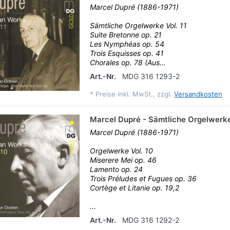
Marcel Dupré (1886-1971)
Sämtliche Orgelwerke Vol. 11
Suite Bretonne op. 21
Les Nymphéas op. 54
Trois Esquisses op. 41
Chorales op. 78 (Aus...
Art.-Nr.
MDG 316 1293-2
*
Preise inkl. MwSt., zzgl.
Versandkosten
Marcel Dupré - Sämtliche Orgelwerke
Marcel Dupré (1886-1971)
Orgelwerke Vol. 10
Miserere Mei op. 46
Lamento op. 24
Trois Préludes et Fugues op. 36
Cortège et Litanie op. 19,2
...
Art.-Nr.
MDG 316 1292-2