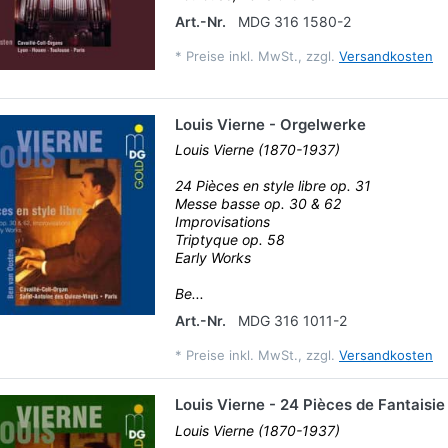
Art.-Nr.
MDG 316 1580-2
*
Preise inkl. MwSt., zzgl.
Versandkosten
Louis Vierne - Orgelwerke
Louis Vierne (1870-1937)
24 Pièces en style libre op. 31
Messe basse op. 30 & 62
Improvisations
Triptyque op. 58
Early Works
Be...
Art.-Nr.
MDG 316 1011-2
*
Preise inkl. MwSt., zzgl.
Versandkosten
Louis Vierne - 24 Pièces de Fantaisie
Louis Vierne (1870-1937)