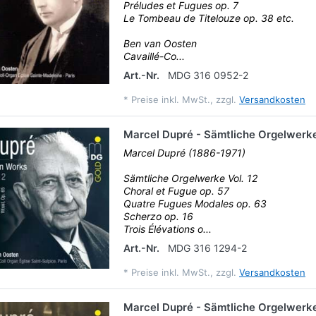
Préludes et Fugues op. 7
Le Tombeau de Titelouze op. 38 etc.
Ben van Oosten
Cavaillé-Co...
Art.-Nr.
MDG 316 0952-2
*
Preise inkl. MwSt., zzgl.
Versandkosten
Marcel Dupré - Sämtliche Orgelwerke
Marcel Dupré (1886-1971)
Sämtliche Orgelwerke Vol. 12
Choral et Fugue op. 57
Quatre Fugues Modales op. 63
Scherzo op. 16
Trois Élévations o...
Art.-Nr.
MDG 316 1294-2
*
Preise inkl. MwSt., zzgl.
Versandkosten
Marcel Dupré - Sämtliche Orgelwerke 