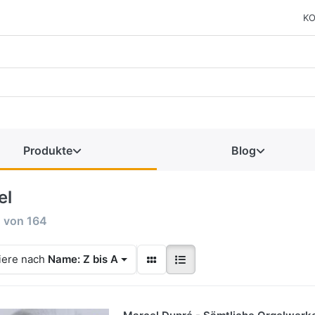
KO
Produkte
Blog
el
2
von
164
iere nach
Name: Z bis A