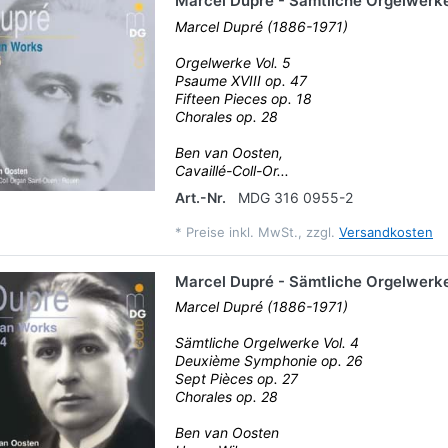
Marcel Dupré - Sämtliche Orgelwerke
Marcel Dupré (1886-1971)
Orgelwerke Vol. 5
Psaume XVIII op. 47
Fifteen Pieces op. 18
Chorales op. 28
Ben van Oosten,
Cavaillé-Coll-Or...
Art.-Nr.
MDG 316 0955-2
*
Preise inkl. MwSt., zzgl.
Versandkosten
Marcel Dupré - Sämtliche Orgelwerke
Marcel Dupré (1886-1971)
Sämtliche Orgelwerke Vol. 4
Deuxième Symphonie op. 26
Sept Pièces op. 27
Chorales op. 28
Ben van Oosten