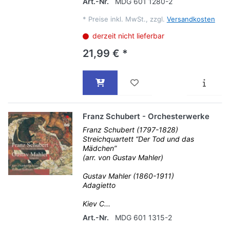
Art.-Nr.
MDG 601 1280-2
*
Preise inkl. MwSt., zzgl.
Versandkosten
derzeit nicht lieferbar
21,99 € *
Franz Schubert - Orchesterwerke
Franz Schubert (1797-1828)
Streichquartett “Der Tod und das
Mädchen”
(arr. von Gustav Mahler)
Gustav Mahler (1860-1911)
Adagietto
Kiev C...
Art.-Nr.
MDG 601 1315-2