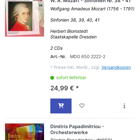
W. A. Mozart - Sinfonien Nr. 38 - 41
Wolfgang Amadeus Mozart (1756 - 1791)
Sinfonien 38, 39, 40, 41
Herbert Blomstedt
Staatskapelle Dresden
2 CDs
Art.-Nr.
MDG 650 2222-2
*
Preise inkl. MwSt., zzgl.
Versandkosten
sofort lieferbar
24,99 € *
Dimitris Papadimitriou -
Orchesterwerke