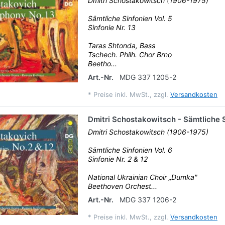
Dmitri Schostakowitsch (1906-1975)
Sämtliche Sinfonien Vol. 5
Sinfonie Nr. 13
Taras Shtonda, Bass
Tschech. Philh. Chor Brno
Beetho...
Art.-Nr.
MDG 337 1205-2
*
Preise inkl. MwSt., zzgl.
Versandkosten
Dmitri Schostakowitsch - Sämtliche S
Dmitri Schostakowitsch (1906-1975)
Sämtliche Sinfonien Vol. 6
Sinfonie Nr. 2 & 12
National Ukrainian Choir „Dumka"
Beethoven Orchest...
Art.-Nr.
MDG 337 1206-2
*
Preise inkl. MwSt., zzgl.
Versandkosten