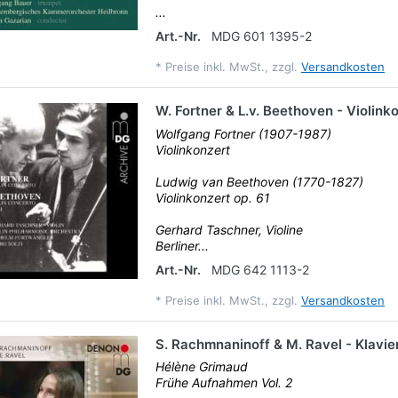
...
Art.-Nr.
MDG 601 1395-2
*
Preise inkl. MwSt., zzgl.
Versandkosten
W. Fortner & L.v. Beethoven - Violink
Wolfgang Fortner (1907-1987)
Violinkonzert
Ludwig van Beethoven (1770-1827)
Violinkonzert op. 61
Gerhard Taschner, Violine
Berliner...
Art.-Nr.
MDG 642 1113-2
*
Preise inkl. MwSt., zzgl.
Versandkosten
S. Rachmnaninoff & M. Ravel - Klavie
Hélène Grimaud
Frühe Aufnahmen Vol. 2