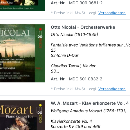
Art.-Nr.
MDG 309 0681-2
*
Preise inkl. MwSt., zzgl.
Versandkosten
Otto Nicolai - Orchesterwerke
Otto Nicolai (1810-1849)
Fantaisie avec Variations brillantes sur „No
25
Sinfonie D-Dur
Claudius Tanski, Klavier
Sü...
Art.-Nr.
MDG 601 0832-2
*
Preise inkl. MwSt., zzgl.
Versandkosten
W. A. Mozart - Klavierkonzerte Vol. 4
Wolfgang Amadeus Mozart (1756-1791)
Klavierkonzerte Vol. 4
Konzerte KV 459 und 466