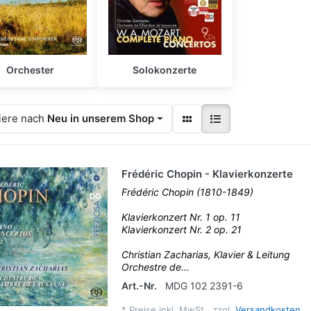
Orchester
Solokonzerte
iere nach
Neu in unserem Shop
Frédéric Chopin - Klavierkonzerte
Frédéric Chopin (1810-1849)
Klavierkonzert Nr. 1 op. 11
Klavierkonzert Nr. 2 op. 21
Christian Zacharias, Klavier & Leitung
Orchestre de...
Art.-Nr.
MDG 102 2391-6
*
Preise inkl. MwSt., zzgl.
Versandkosten