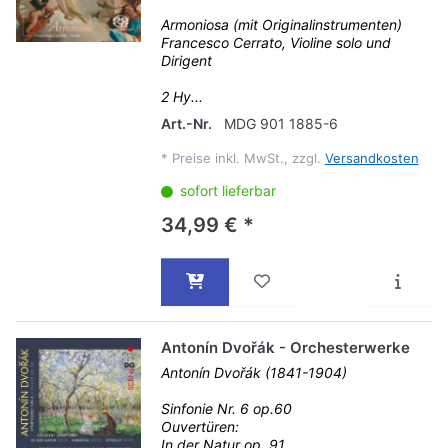
Armoniosa (mit Originalinstrumenten)
Francesco Cerrato, Violine solo und
Dirigent
2 Hy...
Art.-Nr.
MDG 901 1885-6
*
Preise inkl. MwSt., zzgl.
Versandkosten
sofort lieferbar
34,99 € *
Antonín Dvořák - Orchesterwerke
Antonín Dvořák (1841-1904)
Sinfonie Nr. 6 op.60
Ouvertüren:
In der Natur op. 91