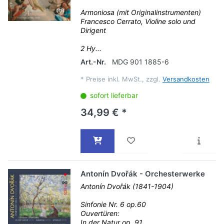
Armoniosa (mit Originalinstrumenten)
Francesco Cerrato, Violine solo und
Dirigent
2 Hy...
Art.-Nr.
MDG 901 1885-6
*
Preise inkl. MwSt., zzgl.
Versandkosten
sofort lieferbar
34,99 € *
Antonín Dvořák - Orchesterwerke
Antonín Dvořák (1841-1904)
Sinfonie Nr. 6 op.60
Ouvertüren:
In der Natur op. 91