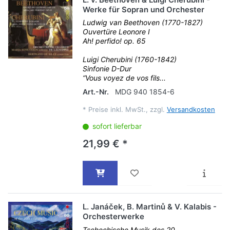
Werke für Sopran und Orchester
Ludwig van Beethoven (1770-1827)
Ouvertüre Leonore I
Ah! perfido! op. 65
Luigi Cherubini (1760-1842)
Sinfonie D-Dur
“Vous voyez de vos fils...
Art.-Nr.
MDG 940 1854-6
*
Preise inkl. MwSt., zzgl.
Versandkosten
sofort lieferbar
21,99 € *
L. Janáček, B. Martinů & V. Kalabis -
Orchesterwerke
Tschechische Musik des 20.