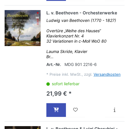
L. v. Beethoven - Orchesterwerke
Ludwig van Beethoven (1770 - 1827)
Overtüre „Weihe des Hauses“
Klavierkonzert Nr. 4
32 Variationen in c-Moll WoO 80
Lauma Skride, Klavier
Br...
Art.-Nr.
MDG 901 2216-6
*
Preise inkl. MwSt., zzgl.
Versandkosten
sofort lieferbar
21,99 € *
L. v. Beethoven & Luigi Cherubini -