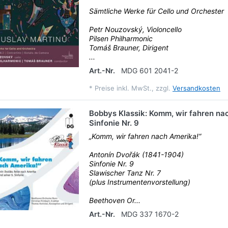
Sämtliche Werke für Cello und Orchester
Petr Nouzovský, Violoncello
Pilsen Philharmonic
Tomáš Brauner, Dirigent
...
Art.-Nr.
MDG 601 2041-2
*
Preise inkl. MwSt., zzgl.
Versandkosten
Bobbys Klassik: Komm, wir fahren na
Sinfonie Nr. 9
„Komm, wir fahren nach Amerika!“
Antonín Dvořák (1841-1904)
Sinfonie Nr. 9
Slawischer Tanz Nr. 7
(plus Instrumentenvorstellung)
Beethoven Or...
Art.-Nr.
MDG 337 1670-2