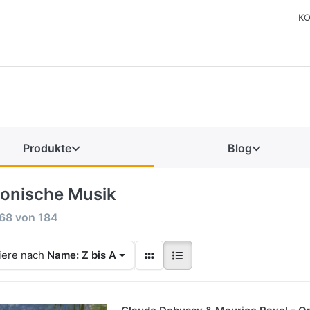
KO
Produkte
Blog
fonische Musik
68
von
184
iere nach
Name: Z bis A