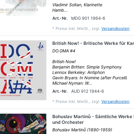
Vladimir Soltan, Klarinette
Hamb...
Art.-Nr.
MDG 901 1964-6
*
Preise inkl. MwSt., zzgl.
Versandkosten
British Now! - Britische Werke für 
DO.GMA #4
British Now!
Benjamin Britten: Simple Symphony
Lennox Berkeley: Antiphon
Gavin Bryars: In Nomine (after Purcell)
Michael Nyman: W...
Art.-Nr.
AUD 912 1944-6
*
Preise inkl. MwSt., zzgl.
Versandkosten
Bohuslav Martinů - Sämtliche Werke f
und Orchester
Bohuslav Martinů (1890-1959)