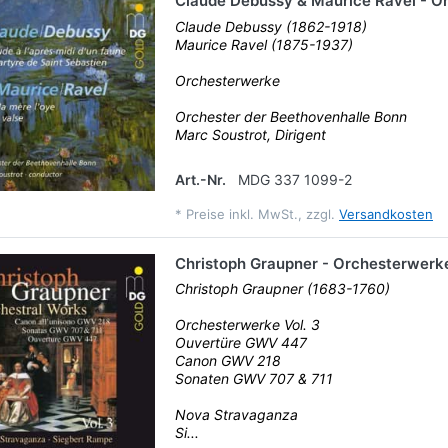
Claude Debussy & Maurice Ravel - O
Claude Debussy (1862-1918)
Maurice Ravel (1875-1937)
Orchesterwerke
Orchester der Beethovenhalle Bonn
Marc Soustrot, Dirigent
Art.-Nr.
MDG 337 1099-2
*
Preise inkl. MwSt., zzgl.
Versandkosten
Christoph Graupner - Orchesterwerke
Christoph Graupner (1683-1760)
Orchesterwerke Vol. 3
Ouvertüre GWV 447
Canon GWV 218
Sonaten GWV 707 & 711
Nova Stravaganza
Si...