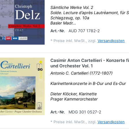
Sämtliche Werke Vol. 2
Solde. Lecture d’après Lautréamont, für S
Schlagzeug, op. 10a
Basler Madr...
Art.-Nr.
AUD 707 1782-2
*
Preise inkl. MwSt., zzgl.
Versandkosten
Casimir Anton Cartellieri - Konzerte f
und Orchester Vol. 1
Antonio C. Cartellieri (1772-1807)
Klarinettenkonzerte in B-Dur und Es-Dur
Dieter Klöcker, Klarinette
Prager Kammerorchester
Art.-Nr.
MDG 301 0527-2
*
Preise inkl. MwSt., zzgl.
Versandkosten