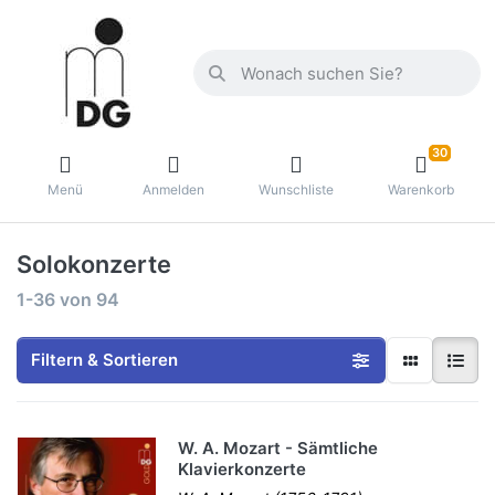
30
Menü
Anmelden
Wunschliste
Warenkorb
Solokonzerte
1-36
von
94
Filtern & Sortieren
W. A. Mozart - Sämtliche
Klavierkonzerte