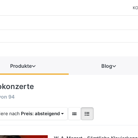
KO
Produkte
Blog
okonzerte
von
94
iere nach
Preis: absteigend