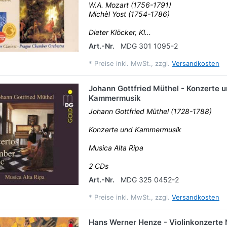
W.A. Mozart (1756-1791)
Michèl Yost (1754-1786)
Dieter Klöcker, Kl...
Art.-Nr.
MDG 301 1095-2
*
Preise inkl. MwSt., zzgl.
Versandkosten
Johann Gottfried Müthel - Konzerte 
Kammermusik
Johann Gottfried Müthel (1728-1788)
Konzerte und Kammermusik
Musica Alta Ripa
2 CDs
Art.-Nr.
MDG 325 0452-2
*
Preise inkl. MwSt., zzgl.
Versandkosten
Hans Werner Henze - Violinkonzerte N