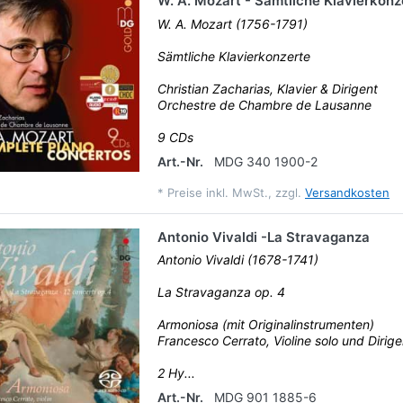
W. A. Mozart - Sämtliche Klavierkonz
W. A. Mozart (1756-1791)
Sämtliche Klavierkonzerte
Christian Zacharias, Klavier & Dirigent
Orchestre de Chambre de Lausanne
9 CDs
Art.-Nr.
MDG 340 1900-2
*
Preise inkl. MwSt., zzgl.
Versandkosten
Antonio Vivaldi -La Stravaganza
Antonio Vivaldi (1678-1741)
La Stravaganza op. 4
Armoniosa (mit Originalinstrumenten)
Francesco Cerrato, Violine solo und Dirige
2 Hy...
Art.-Nr.
MDG 901 1885-6