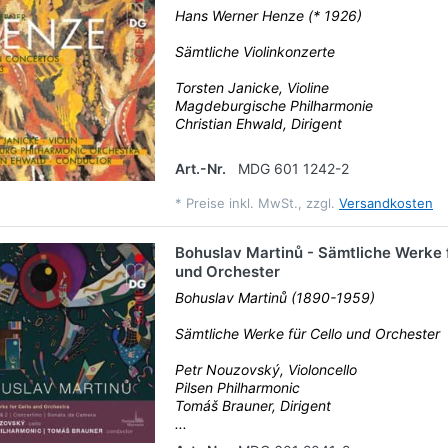
Hans Werner Henze (* 1926)
Sämtliche Violinkonzerte
Torsten Janicke, Violine
Magdeburgische Philharmonie
Christian Ehwald, Dirigent
Art.-Nr.
MDG 601 1242-2
*
Preise inkl. MwSt., zzgl.
Versandkosten
Bohuslav Martinů - Sämtliche Werke f
und Orchester
Bohuslav Martinů (1890-1959)
Sämtliche Werke für Cello und Orchester
Petr Nouzovský, Violoncello
Pilsen Philharmonic
Tomáš Brauner, Dirigent
...