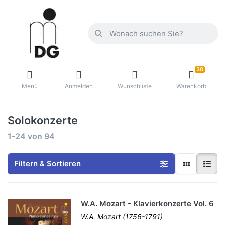
30
Menü
Anmelden
Wunschliste
Warenkorb
Solokonzerte
1-24
von
94
Filtern & Sortieren
W.A. Mozart - Klavierkonzerte Vol. 6
W.A. Mozart (1756-1791)