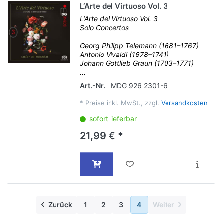
L‘Arte del Virtuoso Vol. 3
L‘Arte del Virtuoso Vol. 3
Solo Concertos
Georg Philipp Telemann (1681–1767)
Antonio Vivaldi (1678–1741)
Johann Gottlieb Graun (1703–1771)
...
Art.-Nr.
MDG 926 2301-6
*
Preise inkl. MwSt., zzgl.
Versandkosten
sofort lieferbar
21,99 € *
Zurück
1
2
3
4
Weiter