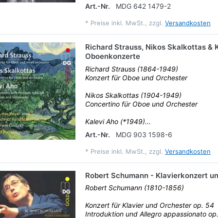
Art.-Nr.
MDG 642 1479-2
*
Preise inkl. MwSt., zzgl.
Versandkosten
Richard Strauss, Nikos Skalkottas & 
Oboenkonzerte
Richard Strauss (1864-1949)
Konzert für Oboe und Orchester
Nikos Skalkottas (1904-1949)
Concertino für Oboe und Orchester
Kalevi Aho (*1949)...
Art.-Nr.
MDG 903 1598-6
*
Preise inkl. MwSt., zzgl.
Versandkosten
Robert Schumann - Klavierkonzert u
Robert Schumann (1810-1856)
Konzert für Klavier und Orchester op. 54
Introduktion und Allegro appassionato op