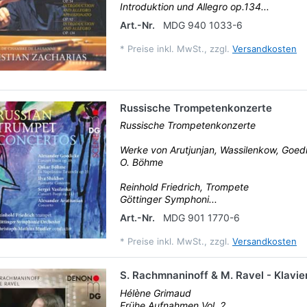
Introduktion und Allegro op.134...
Art.-Nr.
MDG 940 1033-6
*
Preise inkl. MwSt., zzgl.
Versandkosten
Russische Trompetenkonzerte
Russische Trompetenkonzerte
Werke von Arutjunjan, Wassilenkow, Goed
O. Böhme
Reinhold Friedrich, Trompete
Göttinger Symphoni...
Art.-Nr.
MDG 901 1770-6
*
Preise inkl. MwSt., zzgl.
Versandkosten
S. Rachmnaninoff & M. Ravel - Klavie
Hélène Grimaud
Frühe Aufnahmen Vol. 2