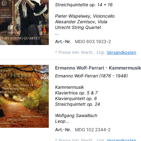
Streichquintette op. 14 + 16
Pieter Wispelwey, Violoncello
Alexander Zemtsov, Viola
Utrecht String Quartet
...
Art.-Nr.
MDG 603 1923-2
*
Preise inkl. MwSt., zzgl.
Versandkosten
Ermanno Wolf-Ferrari - Kammermusi
Ermanno Wolf-Ferrari (1876 - 1948)
Kammermusik
Klaviertrios op. 5 & 7
Klavierquintett op. 6
Streichquintett op. 24
Wolfgang Sawallisch
Leop...
Art.-Nr.
MDG 102 2344-2
*
Preise inkl. MwSt., zzgl.
Versandkosten