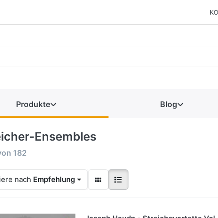
KO
Produkte
Blog
eicher-Ensembles
von
182
iere nach
Empfehlung