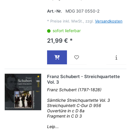
Art.-Nr.
MDG 307 0550-2
*
Preise inkl. MwSt., zzgl.
Versandkosten
sofort lieferbar
21,99 € *
Franz Schubert - Streichquartette
Vol. 3
Franz Schubert (1797-1828)
Sämtliche Streichquartette Vol. 3
Streichquintett C-Dur D 956
Ouvertüre in c D 8a
Fragment in C D 3
Leip...