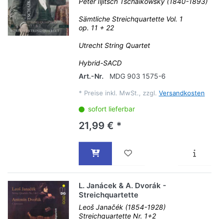
Peter Iljitsch Tschaikowsky (1840-1893)
Sämtliche Streichquartette Vol. 1
op. 11 + 22
Utrecht String Quartet
Hybrid-SACD
Art.-Nr.
MDG 903 1575-6
*
Preise inkl. MwSt., zzgl.
Versandkosten
sofort lieferbar
21,99 € *
L. Janácek & A. Dvorák -
Streichquartette
Leoš Janačék (1854-1928)
Streichquartette Nr. 1+2