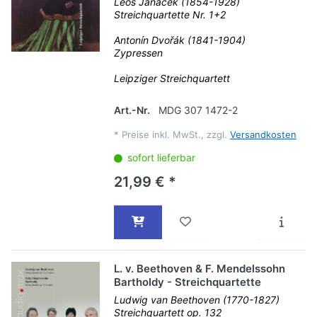
Leoš Janačék (1854-1928)
Streichquartette Nr. 1+2
Antonín Dvořák (1841-1904)
Zypressen
Leipziger Streichquartett
Art.-Nr.
MDG 307 1472-2
*
Preise inkl. MwSt., zzgl.
Versandkosten
sofort lieferbar
21,99 € *
L. v. Beethoven & F. Mendelssohn
Bartholdy - Streichquartette
Ludwig van Beethoven (1770-1827)
Streichquartett op. 132