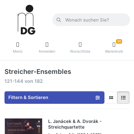
30
Menü
Anmelden
Wunschliste
Warenkorb
Streicher-Ensembles
121-144
von
182
Filtern & Sortieren
L. Janácek & A. Dvorák -
Streichquartette