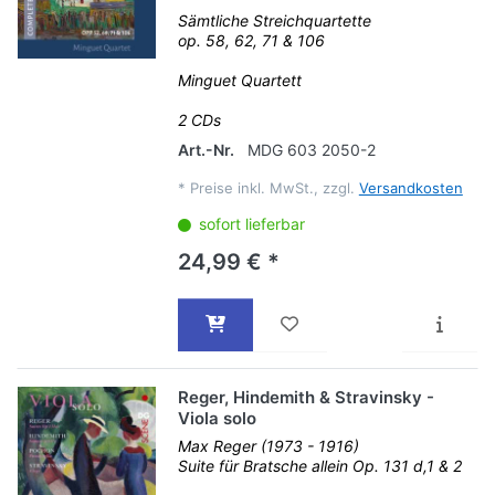
Sämtliche Streichquartette
op. 58, 62, 71 & 106
Minguet Quartett
2 CDs
Art.-Nr.
MDG 603 2050-2
*
Preise inkl. MwSt., zzgl.
Versandkosten
sofort lieferbar
24,99 € *
Reger, Hindemith & Stravinsky -
Viola solo
Max Reger (1973 - 1916)
Suite für Bratsche allein Op. 131 d,1 & 2