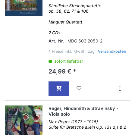
Sämtliche Streichquartette
op. 58, 62, 71 & 106
Minguet Quartett
2 CDs
Art.-Nr.
MDG 603 2050-2
*
Preise inkl. MwSt., zzgl.
Versandkosten
sofort lieferbar
24,99 € *
Reger, Hindemith & Stravinsky -
Viola solo
Max Reger (1973 - 1916)
Suite für Bratsche allein Op. 131 d,1 & 2