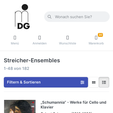
30
Menü
Anmelden
Wunschliste
Warenkorb
Streicher-Ensembles
1-48
von
182
Filtern & Sortieren
„Schumannia“ - Werke für Cello und
Klavier