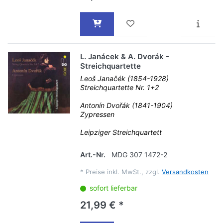
L. Janácek & A. Dvorák -
Streichquartette
Leoš Janačék (1854-1928)
Streichquartette Nr. 1+2
Antonín Dvořák (1841-1904)
Zypressen
Leipziger Streichquartett
Art.-Nr.
MDG 307 1472-2
*
Preise inkl. MwSt., zzgl.
Versandkosten
sofort lieferbar
21,99 € *