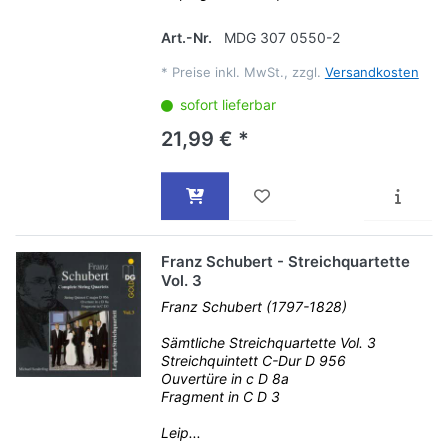
Art.-Nr.
MDG 307 0550-2
*
Preise inkl. MwSt., zzgl.
Versandkosten
sofort lieferbar
21,99 € *
Franz Schubert - Streichquartette
Vol. 3
Franz Schubert (1797-1828)
Sämtliche Streichquartette Vol. 3
Streichquintett C-Dur D 956
Ouvertüre in c D 8a
Fragment in C D 3
Leip...