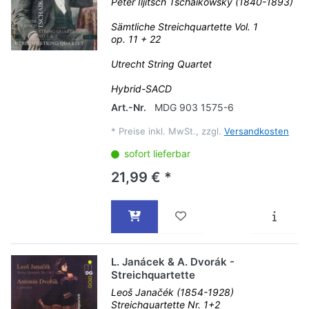
Peter Iljitsch Tschaikowsky (1840-1893)
Sämtliche Streichquartette Vol. 1
op. 11 + 22
Utrecht String Quartet
Hybrid-SACD
Art.-Nr.
MDG 903 1575-6
*
Preise inkl. MwSt., zzgl.
Versandkosten
sofort lieferbar
21,99 € *
L. Janácek & A. Dvorák -
Streichquartette
Leoš Janačék (1854-1928)
Streichquartette Nr. 1+2