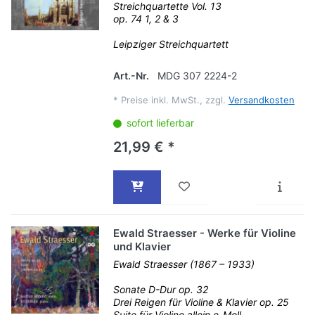
Streichquartette Vol. 13
op. 74 1, 2 & 3
Leipziger Streichquartett
Art.-Nr.
MDG 307 2224-2
*
Preise inkl. MwSt., zzgl.
Versandkosten
sofort lieferbar
21,99 € *
Ewald Straesser - Werke für Violine
und Klavier
Ewald Straesser (1867 – 1933)
Sonate D-Dur op. 32
Drei Reigen für Violine & Klavier op. 25
Suite für Violine allein e-Moll