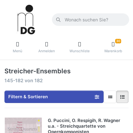
30
Menü
Anmelden
Wunschliste
Warenkorb
Streicher-Ensembles
145-182
von
182
Filtern & Sortieren
G. Puccini, O. Respigih, R. Wagner
u.a. - Streichquartette von
Opernkomponisten