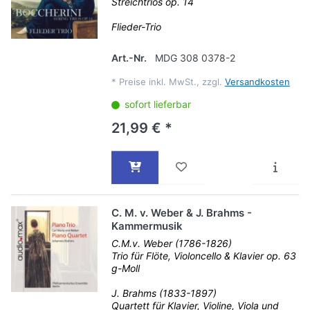
Streichtrios op. 14
Flieder-Trio
Art.-Nr.
MDG 308 0378-2
*
Preise inkl. MwSt., zzgl.
Versandkosten
sofort lieferbar
21,99 € *
C. M. v. Weber & J. Brahms -
Kammermusik
C.M.v. Weber (1786-1826)
Trio für Flöte, Violoncello & Klavier op. 63
g-Moll
J. Brahms (1833-1897)
Quartett für Klavier, Violine, Viola und