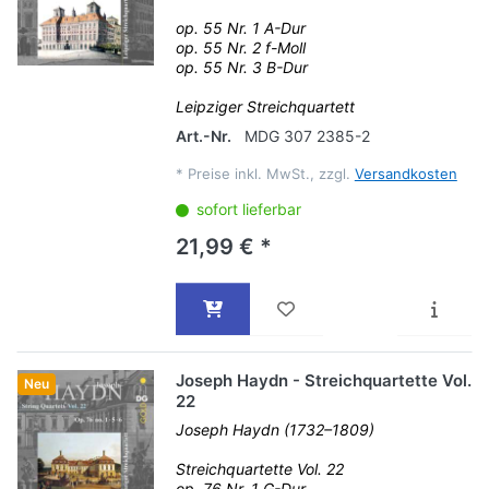
op. 55 Nr. 1 A-Dur
op. 55 Nr. 2 f-Moll
op. 55 Nr. 3 B-Dur
Leipziger Streichquartett
Art.-Nr.
MDG 307 2385-2
*
Preise inkl. MwSt., zzgl.
Versandkosten
sofort lieferbar
21,99 € *
Joseph Haydn - Streichquartette Vol.
Neu
22
Joseph Haydn (1732–1809)
Streichquartette Vol. 22
op. 76 Nr. 1 G-Dur