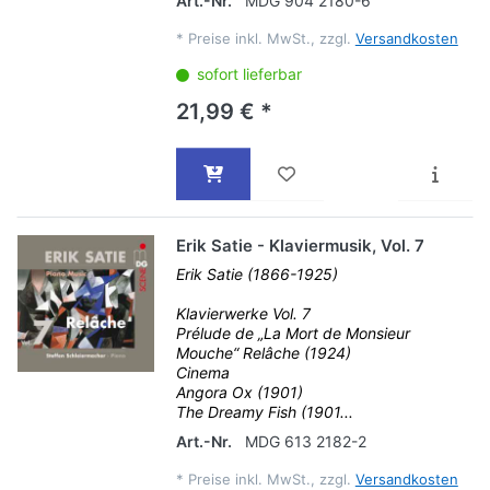
Art.-Nr.
MDG 904 2180-6
*
Preise inkl. MwSt., zzgl.
Versandkosten
sofort lieferbar
21,99 € *
Erik Satie - Klaviermusik, Vol. 7
Erik Satie (1866-1925)
Klavierwerke Vol. 7
Prélude de „La Mort de Monsieur
Mouche“ Relâche (1924)
Cinema
Angora Ox (1901)
The Dreamy Fish (1901...
Art.-Nr.
MDG 613 2182-2
*
Preise inkl. MwSt., zzgl.
Versandkosten