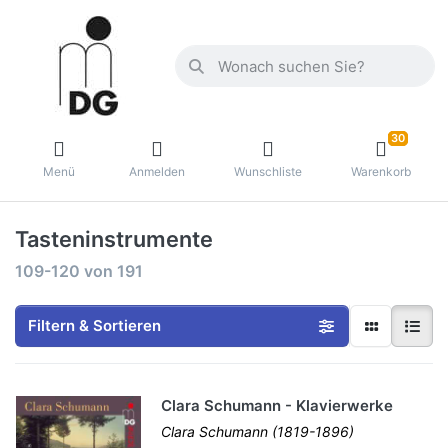
30
Menü
Anmelden
Wunschliste
Warenkorb
Tasteninstrumente
109-120
von
191
Filtern & Sortieren
Clara Schumann - Klavierwerke
Clara Schumann (1819-1896)