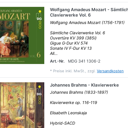
Wolfgang Amadeus Mozart - Sämtlic
Clavierwerke Vol. 6
Wolfgang Amadeus Mozart (1756-1791)
Sämtliche Clavierwerke Vol. 6
Ouvertüre KV 399 (385i)
Gigue G-Dur KV 574
Sonate IV F-Dur KV 13
All...
Art.-Nr.
MDG 341 1306-2
*
Preise inkl. MwSt., zzgl.
Versandkosten
Johannes Brahms - Klavierwerke
Johannes Brahms (1833-1897)
Klavierwerke op. 116-119
Elisabeth Leonskaja
Hybrid-SACD