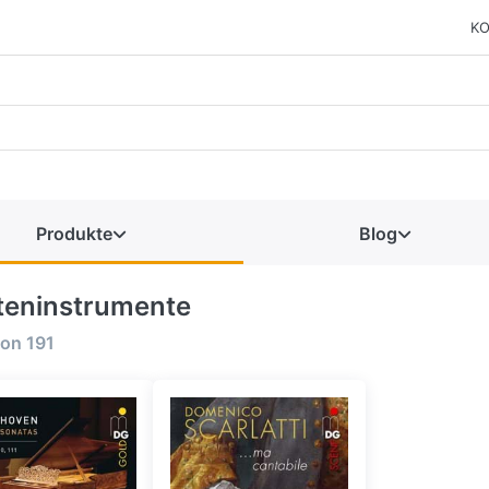
KO
Produkte
Blog
teninstrumente
on
191