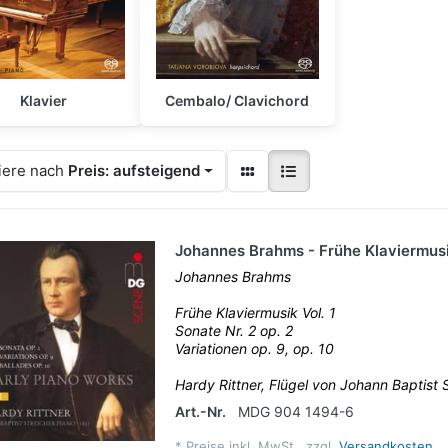
Klavier
Cembalo/ Clavichord
iere nach
Preis: aufsteigend
Johannes Brahms - Frühe Klaviermusik
Johannes Brahms
Frühe Klaviermusik Vol. 1
Sonate Nr. 2 op. 2
Variationen op. 9, op. 10
Hardy Rittner, Flügel von Johann Baptist S
Art.-Nr.
MDG 904 1494-6
*
Preise inkl. MwSt., zzgl.
Versandkosten