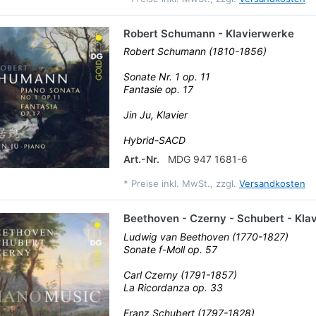
Robert Schumann - Klavierwerke
Robert Schumann (1810-1856)
Sonate Nr. 1 op. 11
Fantasie op. 17
Jin Ju, Klavier
Hybrid-SACD
Art.-Nr.
MDG 947 1681-6
*
Preise inkl. MwSt., zzgl.
Versandkosten
Beethoven - Czerny - Schubert - Kla
Ludwig van Beethoven (1770-1827)
Sonate f-Moll op. 57
Carl Czerny (1791-1857)
La Ricordanza op. 33
Franz Schubert (1797-1828)