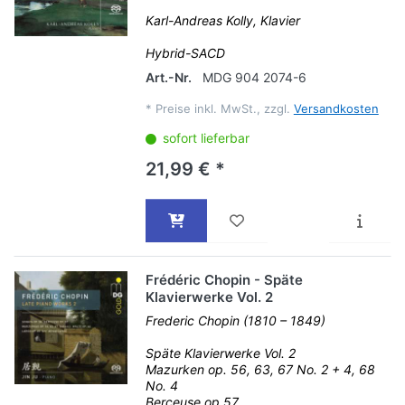
Karl-Andreas Kolly, Klavier
Hybrid-SACD
Art.-Nr.
MDG 904 2074-6
*
Preise inkl. MwSt., zzgl.
Versandkosten
sofort lieferbar
21,99 € *
Frédéric Chopin - Späte
Klavierwerke Vol. 2
Frederic Chopin (1810 – 1849)
Späte Klavierwerke Vol. 2
Mazurken op. 56, 63, 67 No. 2 + 4, 68
No. 4
Berceuse op.57