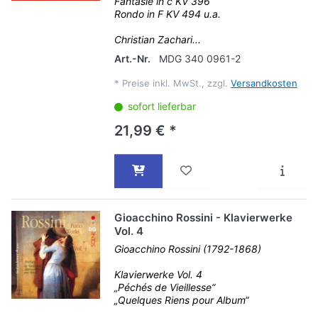
Fantasie in c KV 396
Rondo in F KV 494 u.a.
Christian Zachari...
Art.-Nr.
MDG 340 0961-2
*
Preise inkl. MwSt., zzgl.
Versandkosten
sofort lieferbar
21,99 € *
Gioacchino Rossini - Klavierwerke
Vol. 4
Gioacchino Rossini (1792-1868)
Klavierwerke Vol. 4
„Péchés de Vieillesse“
„Quelques Riens pour Album“