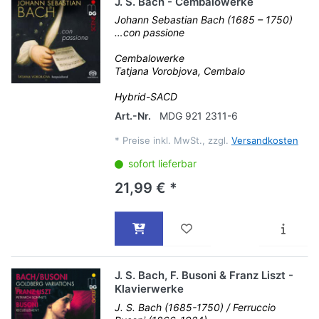
J. S. Bach - Cembalowerke
Johann Sebastian Bach (1685 – 1750)
…con passione
Cembalowerke
Tatjana Vorobjova, Cembalo
Hybrid-SACD
Art.-Nr.
MDG 921 2311-6
*
Preise inkl. MwSt., zzgl.
Versandkosten
sofort lieferbar
21,99 € *
J. S. Bach, F. Busoni & Franz Liszt -
Klavierwerke
J. S. Bach (1685-1750) / Ferruccio